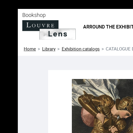
o content
 to menu
Bookshop
ARROUND THE EXHIBI
Home
Library
Exhibition catalogs
CATALOGUE 