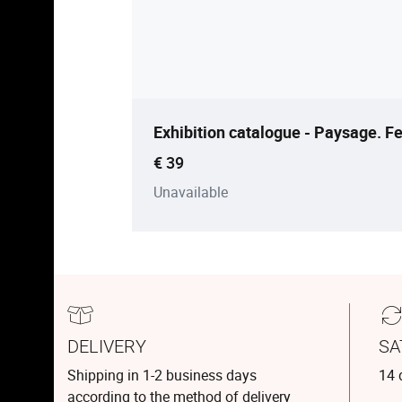
Exhibition catalogue - Paysage. Fe
Current price
€ 39
Unavailable
DELIVERY
SA
Shipping in 1-2 business days
14 
according to the method of delivery