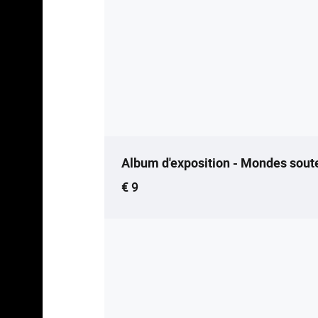
Album d'exposition - Mondes sout
Current price
€ 9