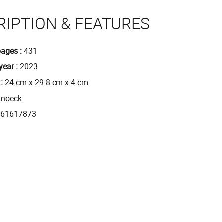
RIPTION & FEATURES
pages
431
year
2023
24 cm x 29.8 cm x 4 cm
Snoeck
461617873