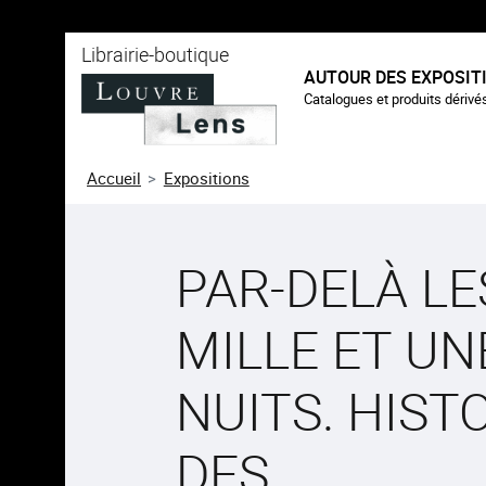
au contenu
 au menu
Librairie-boutique
AUTOUR DES EXPOSIT
Catalogues et produits dérivé
Accueil
Expositions
PAR-DELÀ LE
MILLE ET UN
NUITS. HIST
DES