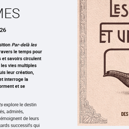
MES
026
sition
Par-delà les
travers le temps pour
et savoirs circulent
 les vies multiples
is leur création,
et interroge la
orment et se
ts
explore le destin
és, admirés,
 témoignent de leurs
gards successifs qui