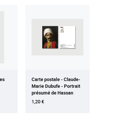
les
Carte postale - Claude-
Marie Dubufe - Portrait
présumé de Hassan
Prix ​​actuel
1,20 €