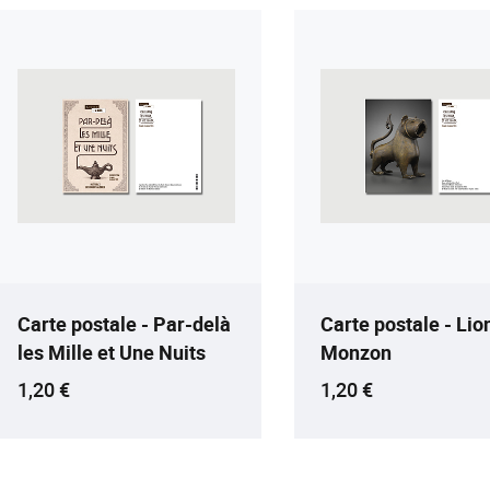
Carte postale - Par-delà
Carte postale - Lio
les Mille et Une Nuits
Monzon
Prix ​​actuel
Prix ​​actuel
1,20 €
1,20 €