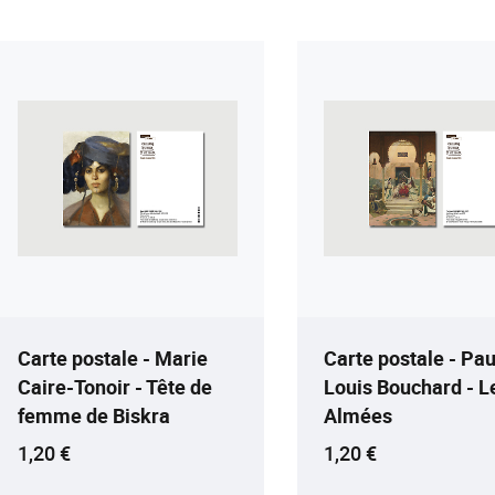
Carte postale - Marie
Carte postale - Pau
Caire-Tonoir - Tête de
Louis Bouchard - L
femme de Biskra
Almées
Prix ​​actuel
Prix ​​actuel
1,20 €
1,20 €