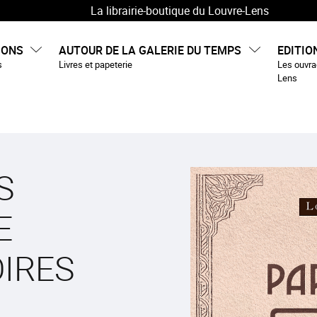
La librairie-boutique du Louvre-Lens
IONS
AUTOUR DE LA GALERIE DU TEMPS
EDITIO
s
Livres et papeterie
Les ouvrag
Lens
S
E
OIRES