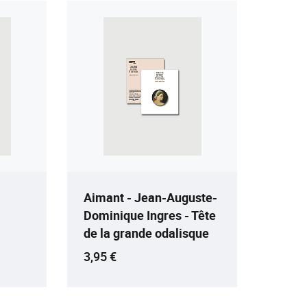
Aimant - Jean-Auguste-
Dominique Ingres - Tête
de la grande odalisque
Prix ​​actuel
3,95 €