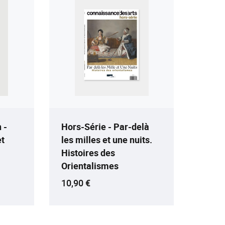
 -
Hors-Série - Par-delà
et
les milles et une nuits.
Histoires des
Orientalismes
Prix ​​actuel
10,90 €