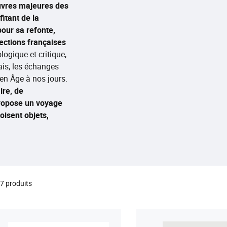
œuvres majeures des
itant de la
our sa refonte,
lections françaises
logique et critique,
çais, les échanges
yen Âge à nos jours.
ire, de
propose un voyage
oisent objets,
7 produits