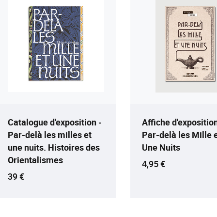
Catalogue d'exposition -
Affiche d'exposition
Par-delà les milles et
Par-delà les Mille 
une nuits. Histoires des
Une Nuits
Orientalismes
Prix ​​actuel
4,95 €
Prix ​​actuel
39 €