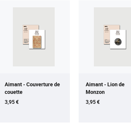
Aimant - Couverture de
Aimant - Lion de
couette
Monzon
Prix ​​actuel
Prix ​​actuel
3,95 €
3,95 €