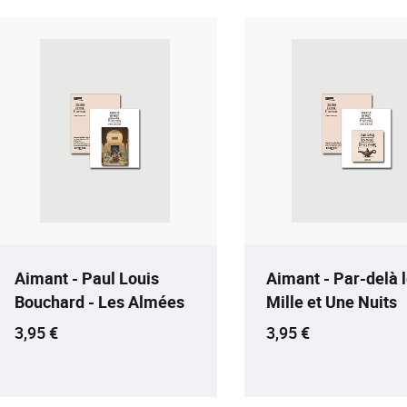
Aimant - Paul Louis
Aimant - Par-delà 
Bouchard - Les Almées
Mille et Une Nuits
Prix ​​actuel
Prix ​​actuel
3,95 €
3,95 €