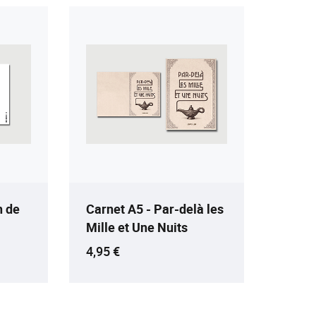
n de
Carnet A5 - Par-delà les
Mille et Une Nuits
Prix ​​actuel
4,95 €