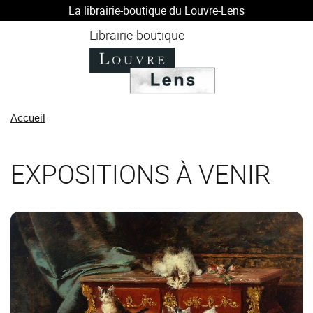
La librairie-boutique du Louvre-Lens
au contenu
 au menu
Librairie-boutique
Accueil
EXPOSITIONS À VENIR