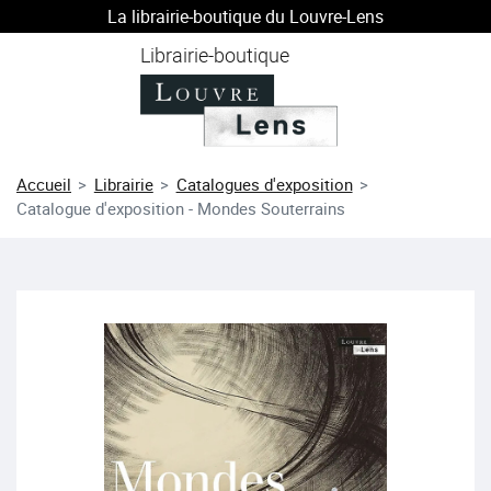
La librairie-boutique du Louvre-Lens
au contenu
 au menu
Librairie-boutique
Accueil
Librairie
Catalogues d'exposition
Catalogue d'exposition - Mondes Souterrains