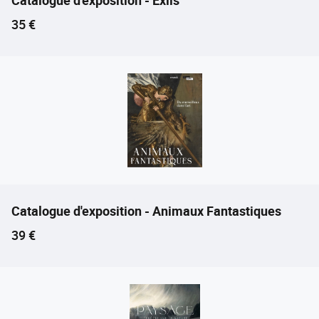
Prix ​​actuel
35 €
Catalogue d'exposition - Animaux Fantastiques
Prix ​​actuel
39 €