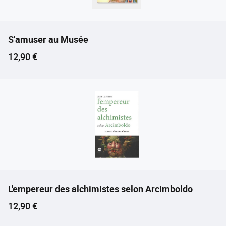
S'amuser au Musée
Prix ​​actuel
12,90 €
L'empereur des alchimistes selon Arcimboldo
Prix ​​actuel
12,90 €