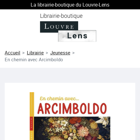
La librairie-boutique du Louvre-Lens
au contenu
 au menu
Librairie-boutique
Accueil
Librairie
Jeunesse
En chemin avec Arcimboldo