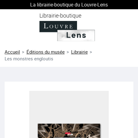
La librairie-boutique du Louvre-Lens
au contenu
 au menu
Librairie-boutique
Accueil
Éditions du musée
Librairie
Les monstres engloutis