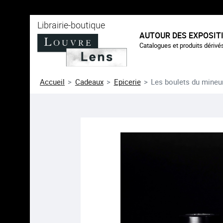
au contenu
 au menu
Librairie-boutique
AUTOUR DES EXPOSIT
Catalogues et produits dérivé
Accueil
Cadeaux
Epicerie
Les boulets du mineu