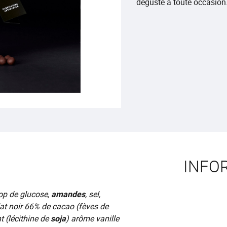
déguste à toute occasion
INFO
rop de glucose,
amandes
, sel,
at noir 66% de cacao (fèves de
t (lécithine de
soja
) arôme vanille