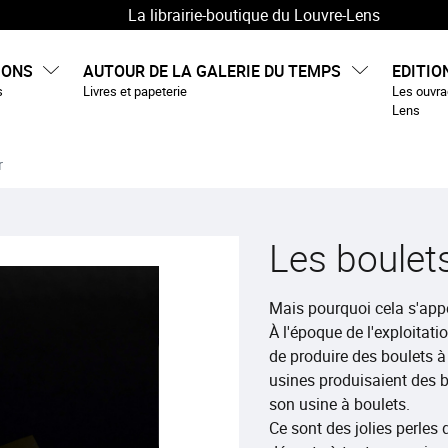
La librairie-boutique du Louvre-Lens
IONS
AUTOUR DE LA GALERIE DU TEMPS
EDITIO
s
Livres et papeterie
Les ouvrag
Lens
r
Les boulet
Mais pourquoi cela s'appe
À l'époque de l'exploitat
de produire des boulets à
usines produisaient des
son usine à boulets.
Ce sont des jolies perles