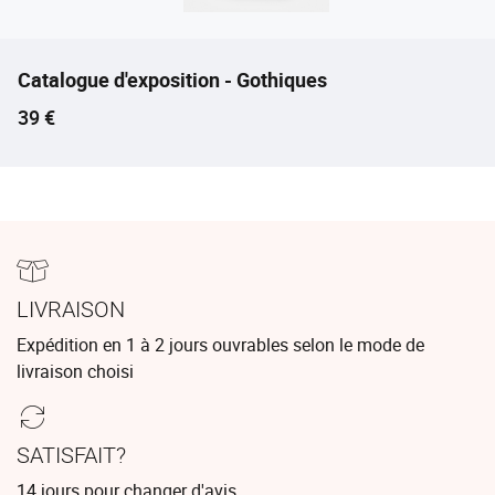
Catalogue d'exposition - Gothiques
Prix ​​actuel
39 €
LIVRAISON
Expédition en 1 à 2 jours ouvrables selon le mode de
livraison choisi
SATISFAIT?
14 jours pour changer d'avis