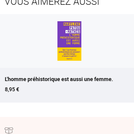
VOUS AIMEREZ AUSSI
L'homme préhistorique est aussi une femme.
Prix ​​actuel
8,95 €