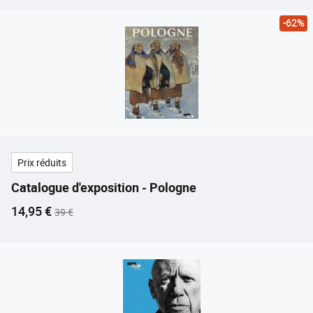
-62%
Prix réduits
Catalogue d'exposition - Pologne
Prix ​​actuel
Ancien prix
14,95 €
39 €