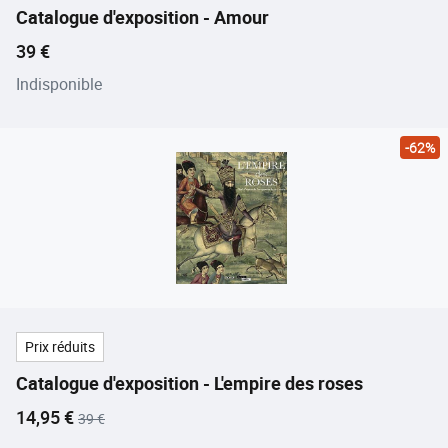
Catalogue d'exposition - Amour
Prix ​​actuel
39 €
Indisponible
-62%
Prix réduits
Catalogue d'exposition - L'empire des roses
Prix ​​actuel
Ancien prix
14,95 €
39 €